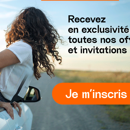
anchise Signature
met en avant des bouchées fourré
ateliers Lindt, promettent d’apporter une touche d
tion de fines bouchées est une véritable invitation à
X