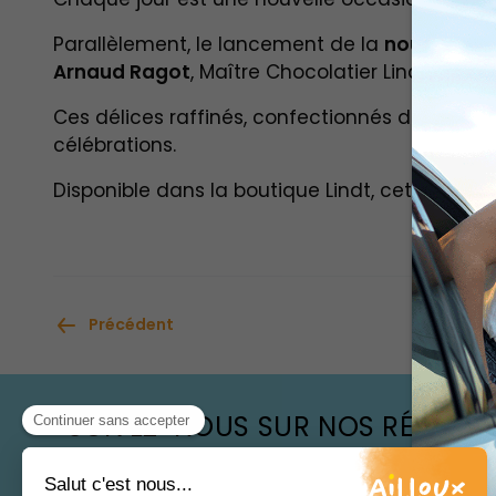
Parallèlement, le lancement de la
nouvelle fr
Arnaud Ragot
, Maître Chocolatier Lindt.
Ces délices raffinés, confectionnés dans les 
célébrations.
Disponible dans la boutique Lindt, cette collec
Précédent
SUIVEZ-NOUS SUR NOS RÉSEAU
@ NAILLOUXOUTLET