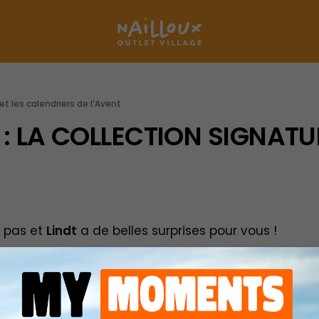
et les calendriers de l’Avent
: LA COLLECTION SIGNATUR
s pas et
Lindt
a de belles surprises pour vous !
nquez pas les
calendriers de l’Avent Lindt
.
ndriers sont remplis de délicieuses surprises chocola
ourer le chocolat Lindt, tout en ajoutant un peu d