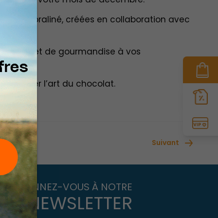
es au praliné, créées en collaboration avec
’élégance et de gourmandise à vos
 savourer l’art du chocolat.
Suivant
ABONNEZ-VOUS À NOTRE
NEWSLETTER