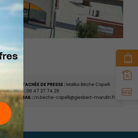
ATTACHÉE DE PRESSE :
Malika Bêche Capelli
TÉL :
06 47 27 74 29
E-MAIL :
m.beche-capelli@giesbert-mandin.fr