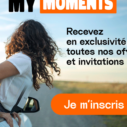
illage
.