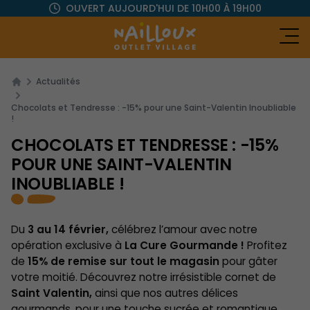
OUVERT AUJOURD'HUI
DE 10H00 À 19H00
Ou
Actualités
Chocolats et Tendresse : -15% pour une Saint-Valentin Inoubliable
!
CHOCOLATS ET TENDRESSE : -15%
POUR UNE SAINT-VALENTIN
INOUBLIABLE !
Du
3 au 14 février,
célébrez l’amour avec notre
opération exclusive à
La Cure Gourmande !
Profitez
de
15% de remise sur tout le magasin
pour gâter
votre moitié. Découvrez notre irrésistible cornet de
Saint Valentin,
ainsi que nos autres délices
gourmands, pour une touche sucrée et romantique.