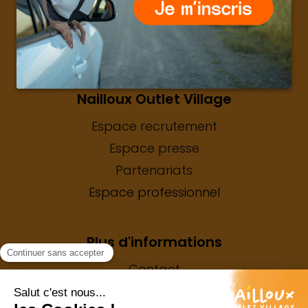
Popin du centre
Nailloux Outlet Village
Espace recrutement
Espace presse
Partenariats
Espace professionnel
Plus d'informations
Contact
Mentions légales