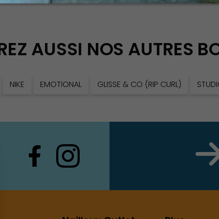
ntre
EZ AUSSI NOS AUTRES B
NIKE
EMOTIONAL
GLISSE & CO (RIP CURL)
STUDI
X