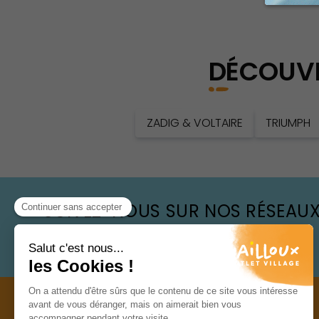
Popin du ce
DÉCOUVR
ZADIG & VOLTAIRE
TRIUMPH
SUIVEZ-NOUS SUR NOS RÉSEAU
@ NAILLOUXOUTLET