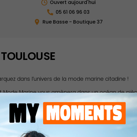
Ouvert aujourd'hui
05 61 06 96 03
Rue Basse - Boutique 37
 TOULOUSE
quez dans l’univers de la mode marine citadine !
t Mode Marine vous amènera dans un océan de pièces 
s, accessoires… découvrez un vestiaire complet, intemp
nheur, du plus petit des moussaillons au plus grand d
couverte de nos collections et optez pour un look qui 