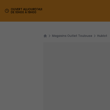
OUVERT AUJOURD'HUI
DE 10H00 À 19H00
Magasins Outlet Toulouse
Hublot