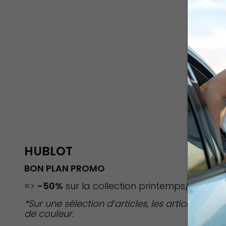
L
Du 29 Juillet au 31 Août 2026
HUBLOT
BON PLAN PROMO
=>
-50%
sur la collection printemps/été*
*Sur une sélection d’articles, les articles sont
de couleur.