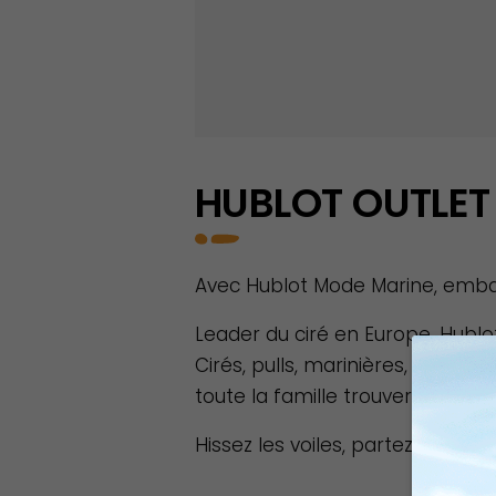
HUBLOT OUTLET
Avec Hublot Mode Marine, embar
Leader du ciré en Europe, Hublo
Cirés, pulls, marinières, t-shirt
toute la famille trouvera son bo
Hissez les voiles, partez à la dé