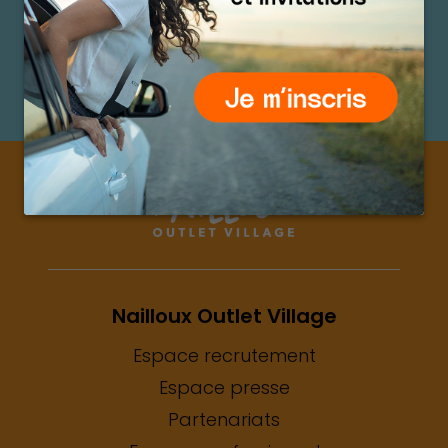
SUIVEZ-NOUS SUR NOS RÉSEAUX
@ NAILLOUXOUTLET
Popin du centre
Nailloux Outlet Village
Espace recrutement
Espace presse
Partenariats