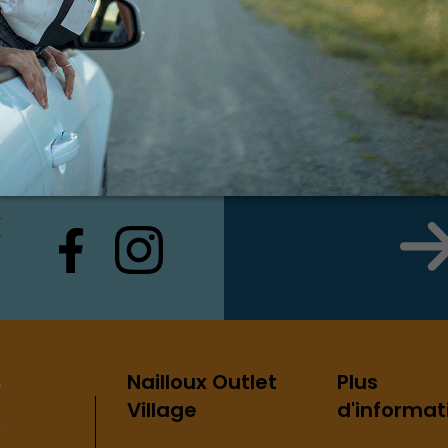
 à Nailloux Outlet Village !
ntre
X
Nailloux Outlet
Plus
Village
d'informat