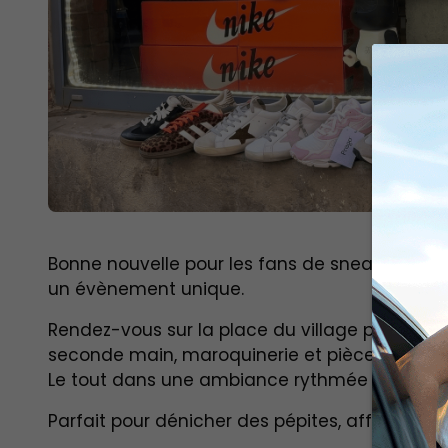
Bonne nouvelle pour les fans de sneakers et de
un évènement unique.
Rendez-vous sur la place du village pour déco
seconde main, maroquinerie et pièces tendan
Le tout dans une ambiance rythmée par du
s
Parfait pour dénicher des pépites, affirmer vo