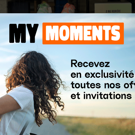
 street culture : les
Prego Sneakers Day’s
arrivent
uvrir plus de
3000 paires de sneakers
, une vingtai
ce accessibles.
treet art, des DJ sets et des animations autour de
tre style et vivre une expérience shopping différente