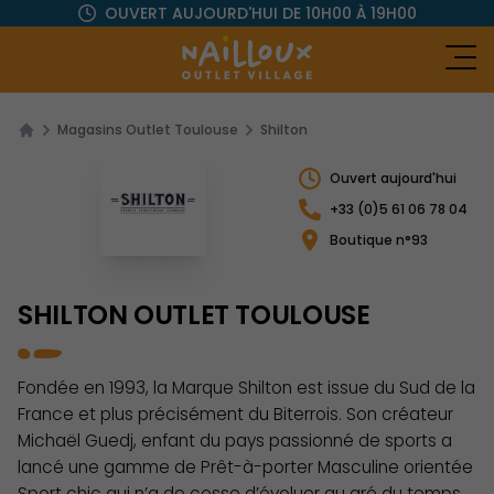
OUVERT AUJOURD'HUI
DE 10H00 À 19H00
Ou
Magasins Outlet Toulouse
Shilton
Ouvert aujourd'hui
+33 (0)5 61 06 78 04
Boutique n°93
SHILTON OUTLET TOULOUSE
Fondée en 1993, la Marque Shilton est issue du Sud de la
France et plus précisément du Biterrois. Son créateur
Michaël Guedj, enfant du pays passionné de sports a
lancé une gamme de Prêt-à-porter Masculine orientée
Sport chic qui n’a de cesse d’évoluer au gré du temps