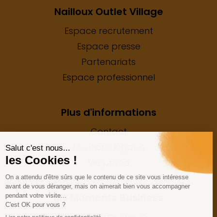
Nailloux Outlet Village
Espace recrutement
Espace presse
Partenariats
Espace professionnel
Plus d'informations
Contact
Mentions légales
Vie privée
My Moments Business
My Moments Business