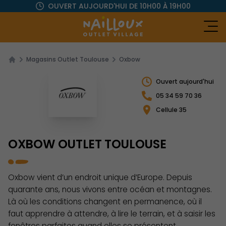
OUVERT AUJOURD'HUI
DE 10H00 À 19H00
Ou
Magasins Outlet Toulouse
Oxbow
Ouvert aujourd'hui
05 34 59 70 36
Cellule 35
OXBOW OUTLET TOULOUSE
Oxbow vient d’un endroit unique d’Europe. Depuis
quarante ans, nous vivons entre océan et montagnes.
Là où les conditions changent en permanence, où il
faut apprendre à attendre, à lire le terrain, et à saisir les
fenêtres parfaites quand elles se présentent.