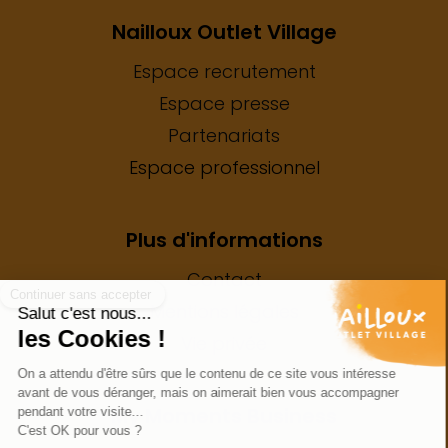
Nailloux Outlet Village
Espace recrutement
Espace presse
Partenariats
Espace professionnel
Plus d'informations
Contact
Mentions légales
Vie privée
My Moments Business